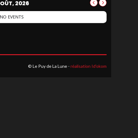
OÛT, 2026
NO EVENTS
© Le Puy de La Lune -
réalisation Id'okom