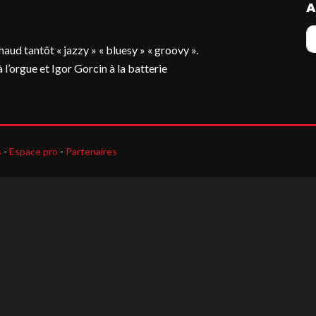
A
aud tantôt « jazzy » « bluesy » « groovy ».
l’orgue et Igor Gorcin à la batterie
s
-
Espace pro
-
Partenaires