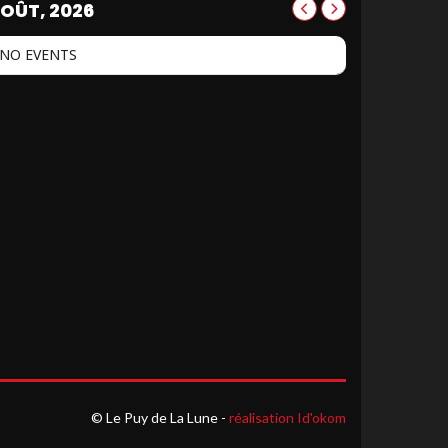
OÛT, 2026
NO EVENTS
© Le Puy de La Lune -
réalisation Id'okom