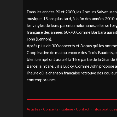
Dans les années 90 et 2000, les 2 sœurs Salvat usen
musique. 15 ans plus tard, à la fin des années 2010,
les vinyles de leurs parents mélomanes, elles se for
française des années 60-70. Comme Barbara aurait 
John (Lennon).
Après plus de 300 concerts et 3 opus qui les ont me
Coopérative de mai ou encore des Trois Baudets, en
bien trempé ont assuré la 1ère partie de la Grande
Barcella, Ycare, Jil is Lucky. Comme John propose au
l’heure où la chanson française retrouve des couleurs
contemporaines.
Artistes
-
Concerts
-
Galerie
-
Contact
-
Infos pratique