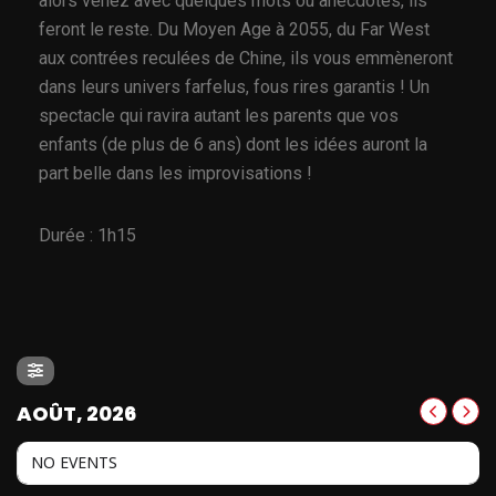
alors venez avec quelques mots ou anecdotes, ils
feront le reste. Du Moyen Age à 2055, du Far West
aux contrées reculées de Chine, ils vous emmèneront
dans leurs univers farfelus, fous rires garantis ! Un
spectacle qui ravira autant les parents que vos
enfants (de plus de 6 ans) dont les idées auront la
part belle dans les improvisations !
Durée : 1h15
AOÛT, 2026
NO EVENTS