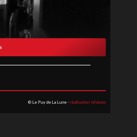
s
© Le Puy de La Lune -
réalisation Id'okom