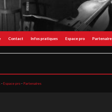
e
Contact
Infos pratiques
Espace pro
Partenaire
s
-
Espace pro
-
Partenaires