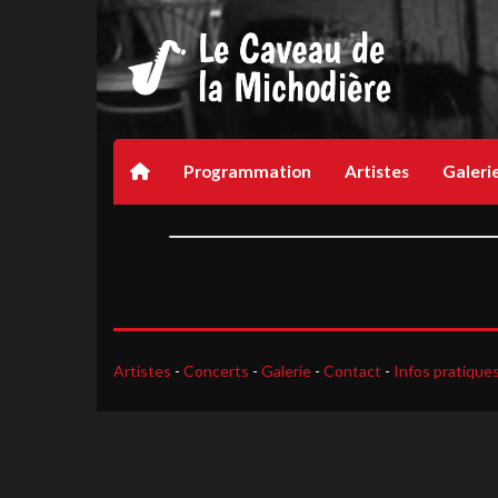
Programmation
Artistes
Galeri
Artistes
-
Concerts
-
Galerie
-
Contact
-
Infos pratique