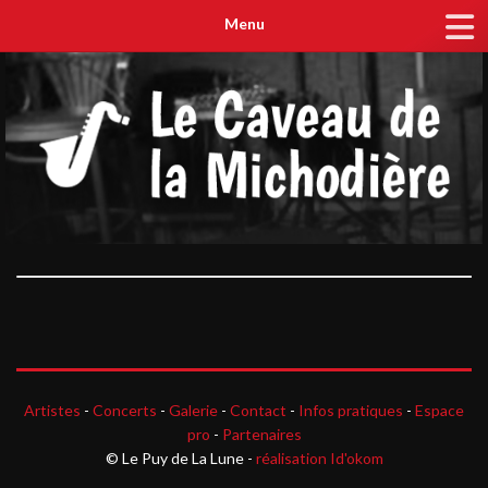
Menu
Artistes
-
Concerts
-
Galerie
-
Contact
-
Infos pratiques
-
Espace
pro
-
Partenaires
© Le Puy de La Lune -
réalisation Id'okom