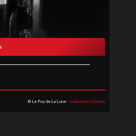
s
© Le Puy de La Lune -
réalisation Id'okom