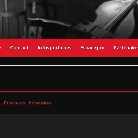
e
Contact
Infos pratiques
Espace pro
Partenaire
s
-
Espace pro
-
Partenaires