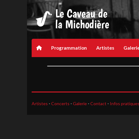
Programmation
Artistes
Galeri
Artistes
-
Concerts
-
Galerie
-
Contact
-
Infos pratique