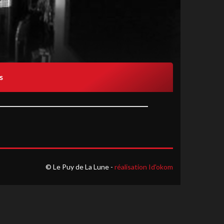
s
© Le Puy de La Lune -
réalisation Id'okom