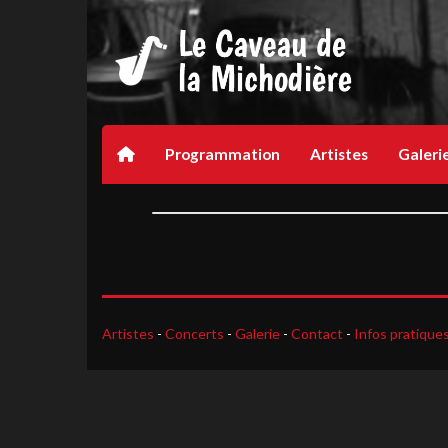
Programmation
Artistes
Galeri
Artistes
-
Concerts
-
Galerie
-
Contact
-
Infos pratique