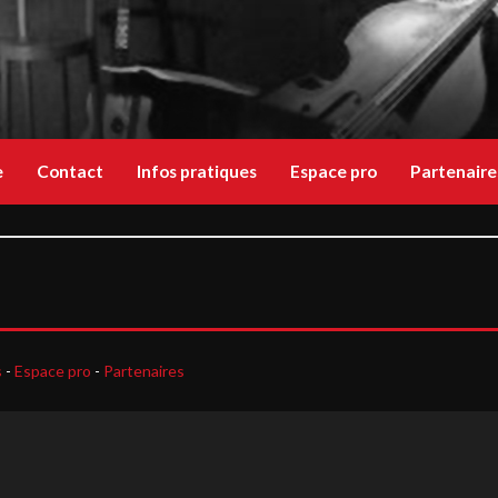
e
Contact
Infos pratiques
Espace pro
Partenaire
s
-
Espace pro
-
Partenaires