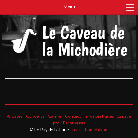
Menu
Artistes
-
Concerts
-
Galerie
-
Contact
-
Infos pratiques
-
Espace
pro
-
Partenaires
© Le Puy de La Lune -
réalisation Id'okom