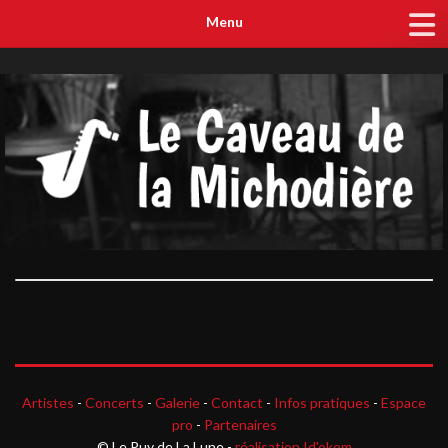
" />
">
Menu
Artistes
-
Concerts
-
Galerie
-
Contact
-
Infos pratiques
-
Espace
pro
-
Partenaires
© Le Puy de La Lune -
réalisation Id'okom