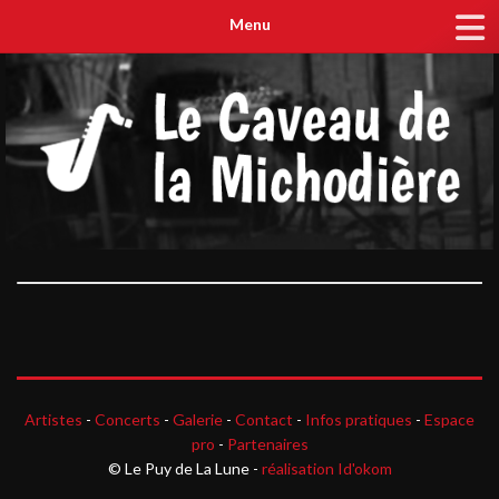
Menu
Artistes
-
Concerts
-
Galerie
-
Contact
-
Infos pratiques
-
Espace
pro
-
Partenaires
© Le Puy de La Lune -
réalisation Id'okom