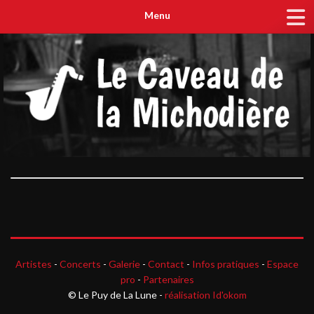
Menu
Artistes
-
Concerts
-
Galerie
-
Contact
-
Infos pratiques
-
Espace
pro
-
Partenaires
© Le Puy de La Lune -
réalisation Id'okom