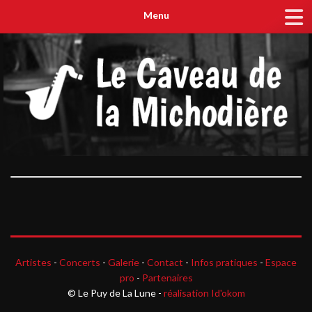
Menu
Artistes
-
Concerts
-
Galerie
-
Contact
-
Infos pratiques
-
Espace
pro
-
Partenaires
© Le Puy de La Lune -
réalisation Id'okom