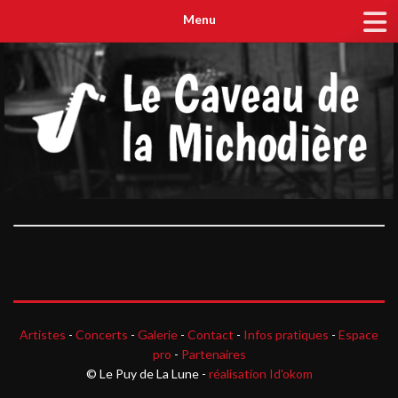
Menu
Artistes
-
Concerts
-
Galerie
-
Contact
-
Infos pratiques
-
Espace
pro
-
Partenaires
© Le Puy de La Lune -
réalisation Id'okom