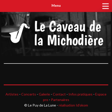
Menu
Artistes
-
Concerts
-
Galerie
-
Contact
-
Infos pratiques
-
Espace
pro
-
Partenaires
© Le Puy de La Lune -
réalisation Id'okom