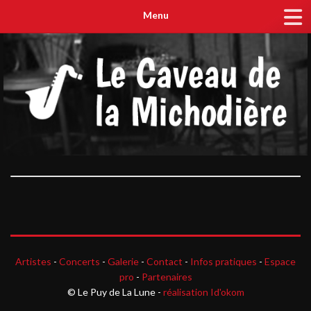
Menu
Artistes
-
Concerts
-
Galerie
-
Contact
-
Infos pratiques
-
Espace
pro
-
Partenaires
© Le Puy de La Lune -
réalisation Id'okom