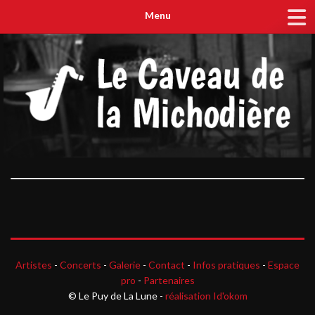
Menu
Artistes
-
Concerts
-
Galerie
-
Contact
-
Infos pratiques
-
Espace
pro
-
Partenaires
© Le Puy de La Lune -
réalisation Id'okom