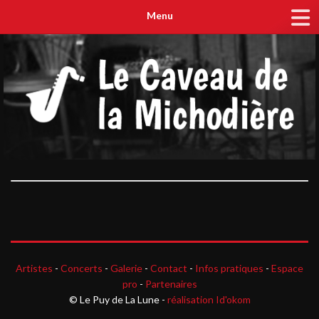
Menu
Artistes
-
Concerts
-
Galerie
-
Contact
-
Infos pratiques
-
Espace
pro
-
Partenaires
© Le Puy de La Lune -
réalisation Id'okom