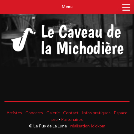
Menu
Artistes
-
Concerts
-
Galerie
-
Contact
-
Infos pratiques
-
Espace
pro
-
Partenaires
© Le Puy de La Lune -
réalisation Id'okom