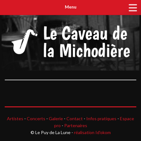
Menu
Artistes
-
Concerts
-
Galerie
-
Contact
-
Infos pratiques
-
Espace
pro
-
Partenaires
© Le Puy de La Lune -
réalisation Id'okom