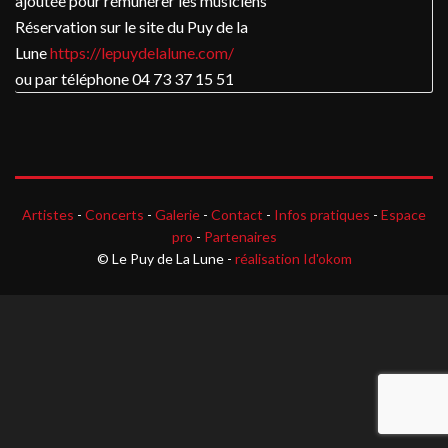
ajoutée pour rémunérer les musiciens
Réservation sur le site du Puy de la
Lune
https://lepuydelalune.com/
ou par téléphone 04 73 37 15 51
Artistes
-
Concerts
-
Galerie
-
Contact
-
Infos pratiques
-
Espace
pro
-
Partenaires
© Le Puy de La Lune -
réalisation Id'okom