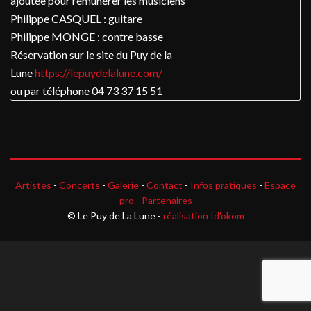
ajoutée pour rémunérer les musiciens
Philippe CASQUEL : guitare
Philippe MONGE : contre basse
Réservation sur le site du Puy de la
Lune
https://lepuydelalune.com/
ou par téléphone 04 73 37 15 51
Artistes
-
Concerts
-
Galerie
-
Contact
-
Infos pratiques
-
Espace
pro
-
Partenaires
© Le Puy de La Lune -
réalisation Id'okom