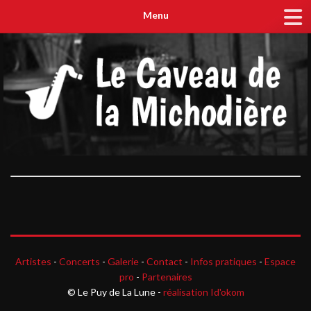
Menu
Artistes
-
Concerts
-
Galerie
-
Contact
-
Infos pratiques
-
Espace
pro
-
Partenaires
© Le Puy de La Lune -
réalisation Id'okom