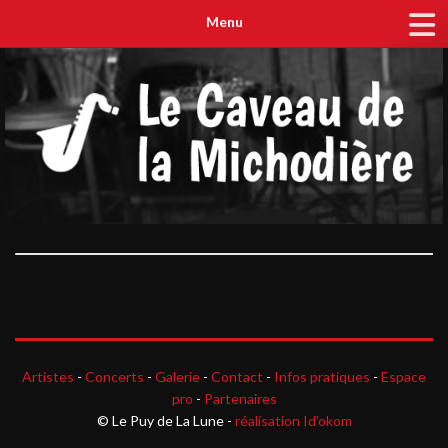
Menu
Artistes
-
Concerts
-
Galerie
-
Contact
-
Infos pratiques
-
Espace
pro
-
Partenaires
© Le Puy de La Lune -
réalisation Id'okom