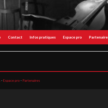
e
Contact
Infos pratiques
Espace pro
Partenaire
s
-
Espace pro
-
Partenaires