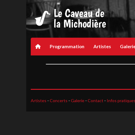
Programmation
Artistes
Galeri
Artistes
-
Concerts
-
Galerie
-
Contact
-
Infos pratique