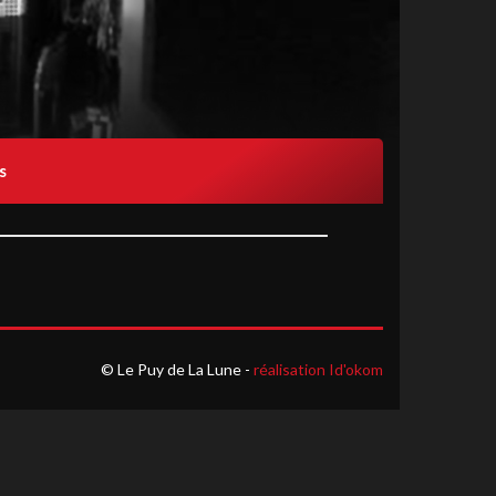
s
© Le Puy de La Lune -
réalisation Id'okom