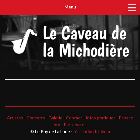
Menu
Artistes
-
Concerts
-
Galerie
-
Contact
-
Infos pratiques
-
Espace
pro
-
Partenaires
© Le Puy de La Lune -
réalisation Id'okom