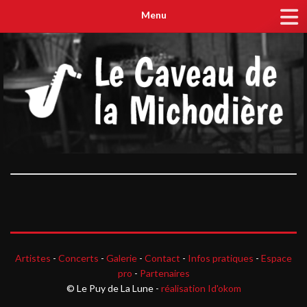
Menu
Artistes
-
Concerts
-
Galerie
-
Contact
-
Infos pratiques
-
Espace
pro
-
Partenaires
© Le Puy de La Lune -
réalisation Id'okom