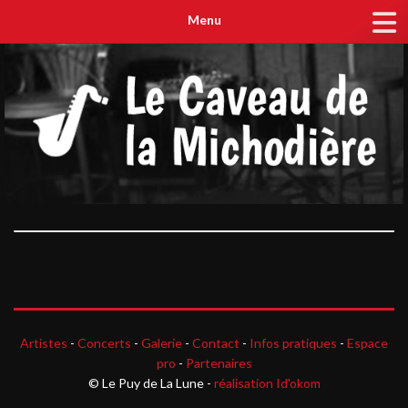
Menu
Artistes
-
Concerts
-
Galerie
-
Contact
-
Infos pratiques
-
Espace
pro
-
Partenaires
© Le Puy de La Lune -
réalisation Id'okom