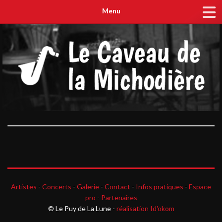
Menu
Artistes
-
Concerts
-
Galerie
-
Contact
-
Infos pratiques
-
Espace
pro
-
Partenaires
© Le Puy de La Lune -
réalisation Id'okom