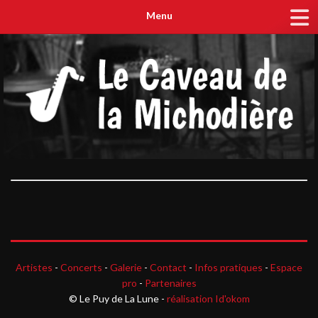
Menu
Artistes
-
Concerts
-
Galerie
-
Contact
-
Infos pratiques
-
Espace
pro
-
Partenaires
© Le Puy de La Lune -
réalisation Id'okom