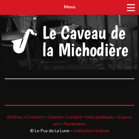
Menu
Artistes
-
Concerts
-
Galerie
-
Contact
-
Infos pratiques
-
Espace
pro
-
Partenaires
© Le Puy de La Lune -
réalisation Id'okom