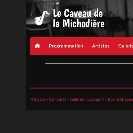
Programmation
Artistes
Galeri
Artistes
-
Concerts
-
Galerie
-
Contact
-
Infos pratique