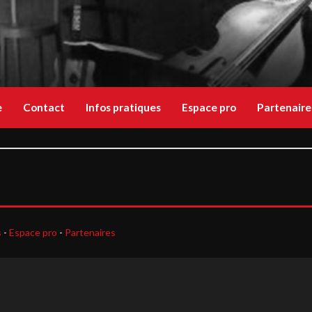
e
Contact
Infos pratiques
Espace pro
Partenaire
s
-
Espace pro
-
Partenaires