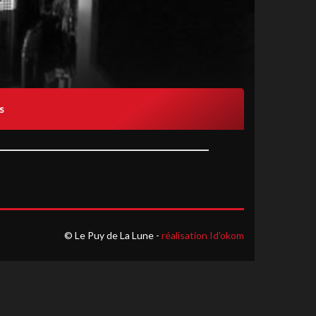
s
© Le Puy de La Lune -
réalisation Id'okom