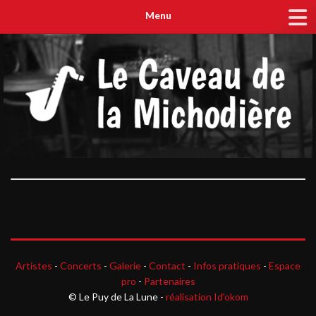
Menu
Artistes
-
Concerts
-
Galerie
-
Contact
-
Infos pratiques
-
Espace
pro
-
Partenaires
© Le Puy de La Lune -
réalisation Id'okom