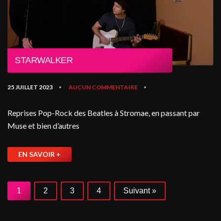
STARWALKER
25 JUILLET 2023
AUCUN COMMENTAIRE
•
•
Reprises Pop-Rock des Beatles à Stromae, en passant par
Muse et bien d’autres
EN SAVOIR +
1
2
3
4
Suivant »