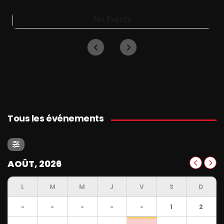
No Events
Tous les événements
AOÛT, 2026
L
M
M
J
V
S
D
-
-
-
-
-
1
2