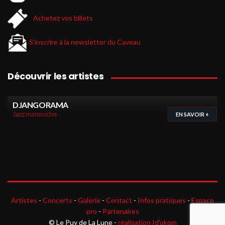
Achetez vos billets
S’inscrire à la newsletter du Caveau
Découvrir les artistes
DJANGORAMA
Jazz manouche
EN SAVOIR +
Artistes
-
Concerts
-
Galerie
-
Contact
-
Infos pratiques
-
Espace
pro
-
Partenaires
© Le Puy de La Lune -
réalisation Id'okom