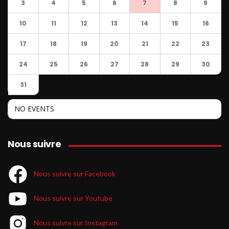
3
4
5
6
7
8
9
10
11
12
13
14
15
16
17
18
19
20
21
22
23
24
25
26
27
28
29
30
31
NO EVENTS
Nous suivre
Nous suivre sur Facebook
Nous suivre sur Youtube
Nous suivre sur Instagram